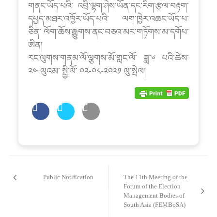
གནང་ཡོད་པའི་ འབྲི་ལྷག་ཤེས་ཡོན་དང་རིག་རྩལ་བརྟག་
དཔྱད་མཐར་འཁྱོར་ཡོད་པའི་ ལག་ཁྱེར་འཆང་ཡོད་པ་
ཅིན་ ལོག་ཆོས་རྒྱུགས་ནང་བཅའ་མར་གཏོགས་མ་དགོཔ་
ཨིན།
རང་ལུགས་གནམ་ལོ་ལྕགས་མོ་གླང་ལོ་ ཟླ་༦ པའི་ཚེས་
༢༤ ལུའམ་ སྤྱི་ལོ་ ༠༢-༠༨-༢༠༢༡ ལུ་སྤེལ།
Post
navigation
Public Notification
The 11th Meeting of the
Forum of the Election
Management Bodies of
South Asia (FEMBoSA)