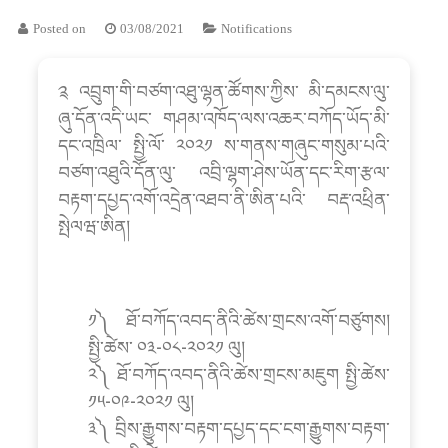
Posted on
03/08/2021
Notifications
༉ འབྲུག་གི་བཙག་འཐུ་ལྷན་ཚོགས་ཀྱིས་ མི་དམངས་ལུ་
ཞུ་དོན་འདི་ཡང་ གཤམ་འཁོད་ལས་འཆར་བཀོད་ཡོད་མི་
དང་འཁྲིལ་ སྤྱི་ལོ་ ༢༠༢༡ ས་གནས་གཞུང་གསུམ་པའི་
བཙག་འཐུའི་དོན་ལུ་ འབྲི་ལྷག་ཤེས་ཡོན་དང་རིག་རྩལ་
བརྟག་དཔྱད་འགོ་འདྲེན་འཐབ་ནི་ཨིན་པའི་ བརྡ་འཕྲིན་
སྤེལཝ་ཨིན།
༡༽ ཐོ་བཀོད་འབད་ནིའི་ཚེས་གྲངས་འགོ་བཙུགས།
སྤྱི་ཚེས་ ༠༣-༠༨-༢༠༢༡ ལུ།
༢༽ ཐོ་བཀོད་འབད་ནིའི་ཚེས་གྲངས་མཇུག སྤྱི་ཚེས་
༡༥-༠༩-༢༠༢༡ ལུ།
༣༽ བྲིས་རྒྱུགས་བརྟག་དཔྱད་དང་ངག་རྒྱུགས་བརྟག་