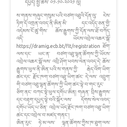
དཔྱད། སྤྱི་ཚེས་ ༠༡-༡༠-༢༠༢༡ ལུ།
ས་གནས་གཞུང་གསུམ་པའི་བཙག་འཐུའི་དོན་ལུ་ ངེས་
ཏིག་དོ་འགྲན་འབད་ནི་ཨིན་མི་ དང་འདོད་ཅན་གྱི་
འདེམས་ངོ་ཚུ་གིས་ ཆོས་རྒྱུགས་ཀྱི་དོན་ལས་ཐོ་བཀོད་
འདི་ ཡོངས་འབྲེལ་འཆར་སྒོ་
https://dramig.ecb.bt/flt/registration ཐོག་
ལས་དང་ ཡང་ན་ བཙག་འཐུ་ལྷན་ཚོགས་ཀྱི་ཡོངས་
འབྲེལ་འཆར་སྒོ་ལས་ འབྲི་ཤོག་ཕབས་ལེན་འབད་དེ་ ཆོས་
རྒྱུགས་ཕུལ་ནི་ཨིན་པའི་ས་གནས་ཀྱི་ རྒེད་འོག་ཡིག་
ཚང་དང་ རྫོང་ཁག་བཙག་འཐུ་ཡིག་ཚང་ དེ་ལས་ འབྲུག་
གི་བཙག་འཐུ་ལྷན་ཚོགས་ཀྱི་ཡིག་ཚང་ལྟེ་བ་གང་རུང་
ཅིག་ནང་ བཀང་སྟེ་ཕུལ་དགོཔ་ཨིན། གཞན་ བྲིས་རྒྱུགས་
དང་བརྟག་དཔྱད་ལྟེ་བའི་སྐོར་ལས་ དོགས་སེལ་འབད་
དགོཔ་ཡོད་པ་ཅིན་ འབྲེལ་ཡོད་རྫོང་ཁག་བཙག་འཐུ་ཡིག་
ཚང་དང་འབྲེལ་བ་མཛད་གནང་།
ཨིན་རུང་ ཧེ་མ་ལས་ ལྷན་ཚོགས་ཀྱིས་ཁ་ཐུག་ལས་