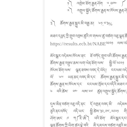
༡༽ འགྲེམ་ཐོག་རྒྱན་ཤོག ༥,༠༩༤ 
༢༽ འགྲུལ་སྐྱོད་ཚོགས་རྒྱན་ས་ཁོངས
༣༽ ཚོགས་རྒྱན་སྐྱུར་མི་བརྒྱ་ཆ། ༦༡.༧༣%
མཐའ་དཔྱད་ཀྱི་གྲུབ་འབྲས་ཚུའི་ཁ་གསལ་ཚུ་བཙག་འཐུ་ལྷན་ཚོ
https://results.ecb.bt/NABE2021 ལས་འཐོ
མོང་སྒར་འདེམས་ཁོངས་ནང་ ཐོ་བཀོད་གྲུབ་པའི་ཚོགས་རྒྱན
ཚོགས་རྒྱན་འཕྲུལ་ཆས་ལག་ལེན་ཐོག་ལས་ སྤྱི་ལོ་༢༠༢
ཁོངས་ཐོག་ལས་ ལྷན་ཐབས་འབད་དེ་ཡོད། ངང་ལམ་འདེམས་ཁོ
ལོ་ ༦༥ ཡན་ཆད་འབད་མི་དང་ ཚོགས་རྒྱན་སྐྱུར་མི་དབང
ཚོགས་རྒྱན་ས་ཁོངས་དང་ ངང་ལམ་ཁྲོམ་དང་འདིའི་མཐའ་འཁོར་
༦ པའི་ཚེས་ ༢༤ ལས་༢༧ ཚུན་འགྲུལ་སྐྱོད་ཚོགས་རྒ
དུས་མིན་བཙག་འཐུ་འདི་ནང་ དོ་འགྲན་འབད་མི་ འདེམས་
ཅུའི་ནང་འཁོད་ འདི་ཡང་ སྤྱི་ཚེས་༣༠-༠༧-༢༠༢༡ གི་ཕ
ཤོག་ཨང་ ༩ ཀ༼ཇི་ཨི༽ པའི་ཐོག་ མོང་སྒར་དང་པད
ལྷན་ཚོགས་ཀྱི་ཡིག་ཚང་ལྟེ་བའི་ མི་དམངས་བཙག་འཐུའི་མ་