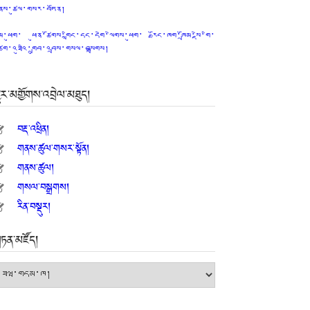
ནས་ཚུལ་གསར་བཏོན།
ིམ་ཕུག་ ཕུན་ཚོགས་གླིང་དང་དགེ་ལེགས་ཕུག་ རྫོང་ཁག་ཁྲོམ་སྡེ་གི་
ཙག་འཐུའི་གྲུབ་འབྲས་གསལ་བསྒྲགས།
ྱུར་མགྱོགས་འབྲེལ་མཐུད།
བརྡ་འཕྲིན།
གནས་ཚུལ་གསར་སྟོན།
གནས་ཚུལ།
གསལ་བསྒྲགས།
རིན་བསྡུར།
ཏན་མཛོད།
ཏན་
ཛོད།
atest Elections Results