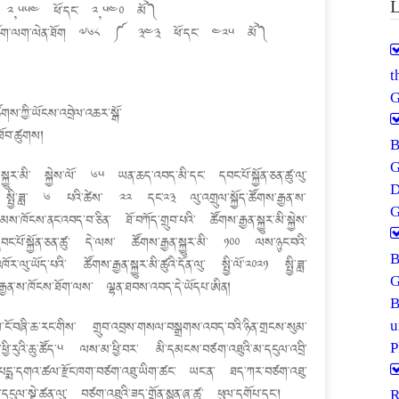
༼ ༢,༥༥༤ ཕོ་དང་ ༢,༥༤༠ མོ༽
་རྒྱན་ཤོག་ལག་ལེན་ཐོག ༧༦༨ ༼ ༣༤༣ ཕོ་དང་ ༤༢༥ མོ༽
G
གས་ཀྱི་ཡོངས་འབྲེལ་འཆར་སྒོ་
བ་ཚུགས།
་སྐྱུར་མི་ སྐྱེས་ལོ་ ༦༥ ཡན་ཆད་འབད་མི་དང་ དབང་པོ་སྐྱོན་ཅན་ཚུ་ལུ་
༡ སྤྱི་ཟླ་ ༦ པའི་ཚེས་ ༢༢ དང་༢༣ ལུ་འགྲུལ་སྐྱོད་ཚོགས་རྒྱན་ས་
G
ངས་ནང་འབད་བ་ཅིན་ ཐོ་བཀོད་གྲུབ་པའི་ ཚོགས་རྒྱན་སྐྱུར་མི་སྐྱེས་
་པོ་སྐྱོན་ཅན་ཚུ་ དེ་ལས་ ཚོགས་རྒྱན་སྐྱུར་མི་ ༡༠༠ ལས་ཉུང་བའི་
ལུ་ཡོད་པའི་ ཚོགས་རྒྱན་སྐྱུར་མི་ཚུའི་དོན་ལུ་ སྤྱི་ལོ་༢༠༢༡ སྤྱི་ཟླ་
G
ྱན་ས་ཁོངས་ཐོག་ལས་ ལྷན་ཐབས་འབད་དེ་ཡོདཔ་ཨིན།
ངོ་བཞི་ཆ་རང་གིས་ གྲུབ་འབྲས་གསལ་བསྒྲགས་འབད་བའི་ཉིན་གྲངས་སུམ་
P
ྱི་རུའི་ཆུ་ཚོད་༥ ལས་མ་ཕྱི་བར་ མི་དམངས་བཙག་འཐུའི་མ་དངུལ་འབྲི་
ྨ་དགའ་ཚལ་རྫོང་ཁག་བཙག་འཐུ་ཡིག་ཚང་ ཡང་ན་ ཐད་ཀར་བཙག་འཐུ་
R
དངུལ་སྡེ་ཚན་ལུ་ བཙག་འཐུའི་ཟད་གྲོན་སྙན་ཞུ་ཚུ་ ཕུལ་དགོཔ་དང་།