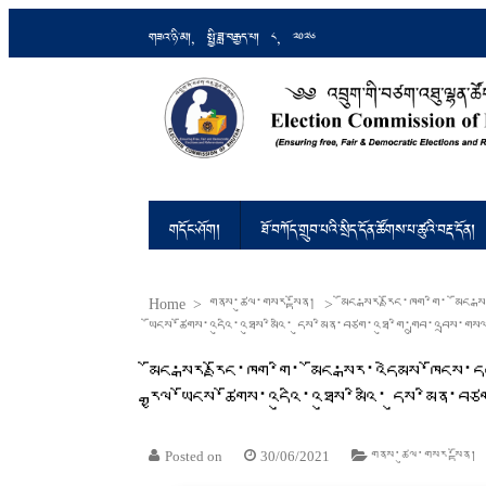
གཟའ་ཉི་མ།, སྤྱི་ཟླ་བརྒྱད་པ། 8, 2026
འབྲུག་གི་བཙག་འཐུ་ལྷན་ཚོགས།
Ensuring Free and Fair Elections an
གདོང་ཤོག།
ཐོ་བཀོད་གྲུབ་པའི་སྲིད་དོན་ཚོགས་པ་ཚུའི་བརྡ་དོན།
Home
>
གནས་ཚུལ་གསར་སྟོན།
>
མོང་སྒར་རྫོང་ཁག་གི་ མོང་
ཡོངས་ཚོགས་འདུའི་འཐུས་མིའི་ དུས་མིན་བཙག་འཐུ་གི་གྲུབ་འབྲས་གས
མོང་སྒར་རྫོང་ཁག་གི་ མོང་སྒར་འདེམས་ཁོངས
རྒྱལ་ཡོངས་ཚོགས་འདུའི་འཐུས་མིའི་ དུས་མིན་བ
Posted on
30/06/2021
གནས་ཚུལ་གསར་སྟོན།