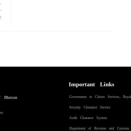
ས་
་
ུ།
Important Links
Government to Citizen Services, Roy
f Bhutan
Security Clearance Service
se
Audit Clearance System
8
Department of Revenue and Customs