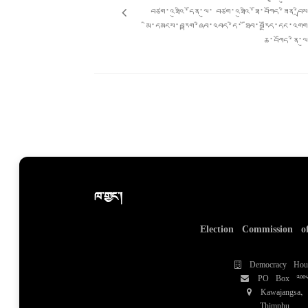
ལམ།
བཙག་འཐུའི་དོན་ལུ་ བཙག་འཐུའི་ཐོ་བཀོད་ཟིན་བྲི
མི་དམངས་བརྟག་ཞིབ་འབད་དེ་ ཐོབ་བརྗོད་དང་འགག
ཆ་བཀོད་ནི་ལ
ཁ་གྱང་།
Election Commission o
Democracy Hou
PO Box 200
Kawajangsa,
Thimphu