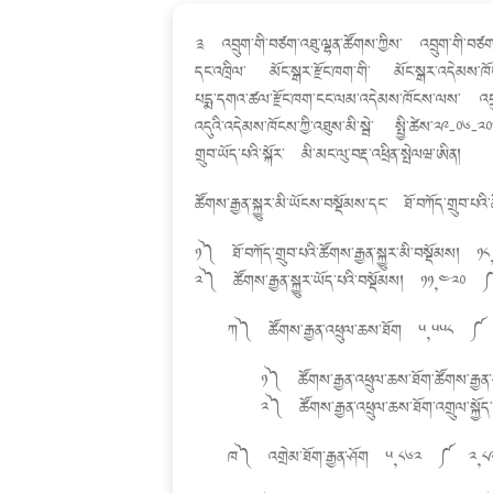
༉ འབྲུག་གི་བཙག་འཐུ་ལྷན་ཚོགས་ཀྱིས་ འབྲུག་གི
དང་འཁྲིལ་ མོང་སྒར་རྫོང་ཁག་གི་ མོང་སྒར་འདེམས་
པདྨ་དགའ་ཚལ་རྫོང་ཁག་ངང་ལམ་འདེམས་ཁོངས་ལས་ འབྲུག
འདུའི་འདེམས་ཁོངས་ཀྱི་འཐུས་མི་སྦེ་ སྤྱི་ཚེས་༢༩-
གྲུབ་ཡོད་པའི་སྐོར་ མི་མང་ལུ་བརྡ་འཕྲིན་སྤེལཝ་ཨིན།
ཚོགས་རྒྱན་སྐྱུར་མི་ཡོངས་བསྡོམས་དང་ ཐོ་བཀོད་གྲུབ་པ
༡༽ ཐོ་བཀོད་གྲུབ་པའི་ཚོགས་རྒྱན་སྐྱུར་མི་བསྡོ
༢༽ ཚོགས་རྒྱན་སྐྱུར་ཡོད་པའི་བསྡོམས། ༡༡,༤
ཀ༽ ཚོགས་རྒྱན་འཕྲུལ་ཆས་ཐོག ༥,༥༥༨ 
༡༽ ཚོགས་རྒྱན་འཕྲུལ་ཆས་ཐོག་ཚོགས་
༢༽ ཚོགས་རྒྱན་འཕྲུལ་ཆས་ཐོག་འགྲུལ་ས
ཁ༽ འགྲེམ་ཐོག་རྒྱན་ཤོག ༥,༨༦༢ ༼ ༢,