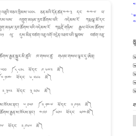
ག
་བཙག་འཐུའི་བཅའ་ཁྲིམས་༢༠༠༨ ཅན་མའི་དོན་ཚན་༤༤༣ དང་ ༤༤༧ པ་
ཐ
ཁོངས་ལས་ འབྲུག་མཉམ་རུབ་ཚོགས་པའི་ འདེམས་ངོ་ ཀརྨ་ལྷ་མོ་དང་
བ
་མཉམ་རུབ་ཚོགས་པའི་འདེམས་ངོ་ ཀརྨ་རྡོེ་གཉིས་ རྒྱལ་ཡོངས་ཚོགས་
༠༦-༢༠༢༡ ལུ་ དུས་མིན་བཙག་འཐུ་འགོ་འདྲེན་འཐབ་པའི་སྐབས་ བཙག་འཐུ་
མ
འི་ཚོགས་རྒྱན་སྐྱུར་མི་ཚུའི་ ཁ་གསལ་ཚུ་ གཤམ་གསལ་ལྟར་དུ་ཨིན།
མས། ༡༨,༥༠༠ ༼༨,༨༢༨ ཕོ་དང་ ༩,༦༧༢ མོ༽
༢༠ ༼༥,༡༥༤ ཕོ་དང་ ༦,༢༦༦ མོ༽
༼ ༢,༣༥༢ ཕོ་དང་ ༣,༢༠༦ མོ༽
ག
རྒྱན་ས་ཁོངས་ནང་། ༥,༠༥༩ ༼༢,༡༤༧ ཕོ་དང་ ༢,༩༡༢ མོ༽
ྐྱོད་ཚོགས་རྒྱན་ས་ཁོངས་ནང་། ༤༩༩ ༼༢༠༥ ཕོ་དང་ ༢༩༤མོ༽
ག
མ
༨༩༧ ཕོ་དང་ ༢,༩༦༥ མོ༽
L