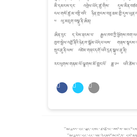
མི་དམངས་དང་ འབྲེལ་ཡོད་ཚུ་གིས་ དུས་མིན་བཙག་འཐ
ངལ་གསོ་ཚུ་མ་བརྩི་བའི་ ཉིན་གྲངས་བཅུ་ཐམ་གྱི་དུས་ཡུ
༥ ལུ་མཇུག་བསྡུ་ནི་ཨིན།
ཨིན་རུང་ ད་རེས་ནངས་པ་ རྒྱལ་ཁབ་ཀྱི་ཕྱོགས་ཁག
ཁྱབ་སྤེལ་འགྱོ་ནིའི་ཉེན་ཁ་སྦོམ་ཡོདཔ་ལས་ གནས་སྟངས་
སྲུང་ཞུ་ནི་ལས་ འཛེམ་གནང་དགོ་པའི་དྲན་སྐུལ་ཞུ་ནི།
རང་ལུགས་གནམ་ལོ་ལྕགས་མོ་གླང་ལོ་ ཟླ་༠༥ པའི་ཚེས
Post
གི་
མོང་སྒར་དང་པདྨ་དགའ་ཚལ་རྫོང་ཁག་གི་མངའ་འོག
འགྲུལ་
མོང་སྒར་དང་ངང་ལམ་འདེམས་ཁོངས་ཀྱི་ དུས་མི