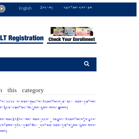
English
རྫོང་ཁ།
འཆར་ཤོག་དཀར་ཆག
n this category
ྤྱི་ལོ་༢༠༢༢ ས་གནས་གཞུང་གི་འདེམས་ཁོངས་ཚུ་ནང་ བཙག་འཐུ་ལོག་
གོ་འདྲེན་འཐབ་ཡོད་པའི་གྲུབ་འབྲས་གསལ་བསྒྲགས།
ཀྲིས་གཡང་རྩེ་རྫོང་ཁག་ ཁམས་དྭངས་_རམ་སྦྱར་འདེམས་ཁོངས་ཀྱི་ རྒྱལ་
ོངས་ཚོགས་འདུའི་འཐུས་མིའི་ དུས་མིན་བཙག་འཐུ་གི་གྲུབ་འབྲས་གསལ་
ྒྲགས།