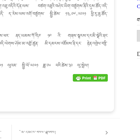
C
ུ་འདིའི་དོན་ལས་ བཙག་འཐུའི་བཤེར་ཡིག་བཙུགས་ནིའི་དུས་ཚོད་འདི་
ན་འདི་ ད་རེས་ལས་འགོ་བཙུགས་ སྤྱི་ཚེས་ ༡༣-༠༧-༢༠༢༡ ཕྱི་རུ་ཆུ་ཚོད་
ག
ག
་ལས་ཕར་ ནད་ཡམས་ཀོ་བིཌ་ ༡༩ འི་ གནས་སྟངས་དང་མི་སྡེའི་ནང་
མ
འདི་ལེགས་ཤོམ་མ་འགྱོ་ཚུན་ མི་དམངས་འཛོམས་ནི་དང་ རྟེན་འབྲེལ་བརྩི་
་༢༡ ལུའམ་ སྤྱི་ལོ་༢༠༢༡ ཟླ་༠༦ པའི་ཚེས་༣༠ ལུ་སྤེལ།
་
མི་དམངས་གསལ་བསྒྲགས།
ན་