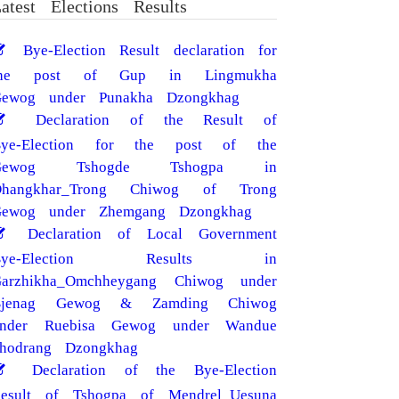
Bye-Election Result declaration for
the post of Gup in Lingmukha
ewog under Punakha Dzongkhag
Declaration of the Result of
Bye-Election for the post of the
Gewog Tshogde Tshogpa in
Dhangkhar_Trong Chiwog of Trong
ewog under Zhemgang Dzongkhag
Declaration of Local Government
Bye-Election Results in
arzhikha_Omchheygang Chiwog under
Bjenag Gewog & Zamding Chiwog
under Ruebisa Gewog under Wandue
hodrang Dzongkhag
Declaration of the Bye-Election
esult of Tshogpa of Mendrel_Uesuna