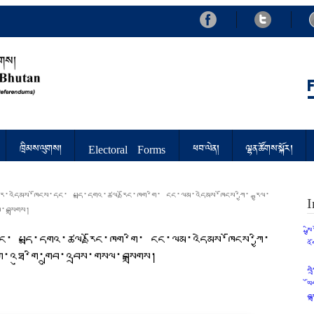
d Referendums
ཁྲིམས་ལུགས།
Electoral Forms
ཕབ་ལེན།
ལྷན་ཚོགས་སྐོར།
སྒར་འདེམས་ཁོངས་དང་ པདྨ་དགའ་ཚལ་རྫོང་ཁག་གི་ ངང་ལམ་འདེམས་ཁོངས་ཀྱི་ རྒྱལ་
I
ལ་བསྒྲགས།
ས
་དང་ པདྨ་དགའ་ཚལ་རྫོང་ཁག་གི་ ངང་ལམ་འདེམས་ཁོངས་ཀྱི་
འ
ཙག་འཐུ་གི་གྲུབ་འབྲས་གསལ་བསྒྲགས།
བ
ཡ
བས