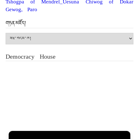
Gewog, Paro
གཏན་མཛོད།
གཏན་
མཛོད།
Democracy House