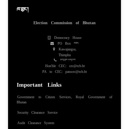
ཁ་གྱང་།
Election Commission of Bhutan
Democracy House
PO Box 2008
Kawajangsa,
Thimphu
02334851/52
Hon'ble CEC: cec@ecb.bt
PA to CEC: patocec@ecb.bt
Important Links
Government to Citizen Services, Royal Government of
Bhutan
Security Clearance Service
Audit Clearance System