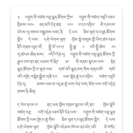
༉ འབྲུག་གི་བཙག་འཐུ་ལྷན་ཚོགས་ཀྱིས་ འབྲུག་གི་བཙག་འཐུའི་བཅའ་
ཁྲིམས་༢༠༠༨ ཅན་མའི་དོན་ཚན་ ༢༠༢ པ་དང་འཁྲིལ་ མི་དམངས་
ཡོངས་ལུ་གསལ་བསྒྲགས་འབད་ནི་ དེ་ཡང་ ཐིམ་ཕུག་དང་ཕུན་ཚོགས་
གླིང་ དེ་ལས་ དགེ་ལེགས་ཕུག་ ཁྲོམ་སྡེ་གསུམ་གྱི་ཡིག་ཚང་འཆང་
ནིའི་གནས་ཡུན་འདི་ སྤྱི་ལོ་༢༠༢༡ སྤྱི་ཟླ་ ༢ པའི་སྤྱི་ཚེས་ ༢༦
ལུ་ཚངམ་ཨིན་མས། འདིའི་དོན་ལུ་ འབྲུག་གི་བཙག་འཐུ་ལྷན་ཚོགས་ཀྱི་
རྒྱལ་ཁབ་ནང་ནད་ཡམས་ཀོ་ཝིཊ་ ༡༩ གི་གནས་སྟངས་ལས་ རྟེན་
ལྷན་ཚོགས་ཀྱི་ཁ་ཐུག་ལས་ གསོ་བའི་ལྷན་ཁག་གིས་གནང་བའི་ གསོ་
བའི་འཕྲོད་བསྟེན་སྒྲིག་གཞི་དང་ ལམ་སྟོན་ཚུ་དང་འཁྲིལ་ བཙག་འཐུའི་
དོན་ལུ་ ཐབས་ལམ་མ་འདྲཝ་ཚུ་ལག་ལེན་འབད་ཐོག་ལས་འགོ་འདྲེན་
ཐབས་ནི་ཨིན།
ད་རེས་ནངས་པ་ ནད་ཡམ་གྱིས་གནས་སྟངས་འདི་ནང་ ཁྲོམ་སྡེའི་
བཙག་འཐུ་ འགོ་འདྲེན་འཐབ་ནིའི་དོན་ལས་ འབྲུག་གི་བཙག་འཐུ་ལྷན་
ཚོགས་ཀྱི་ལས་བྱེདཔ་ཚུ་གིས་ ཐིམ་ཕུག་དང་ཕུན་ཚོགས་གླིང་ དེ་ལས་
དགེ་ལེགས་ཕུག་ ཁྲོམ་སྡེའི་འདེམས་ཁོངས་ནང་ཡོད་པའི་ ཐོ་བཀོད་
གྲུབ་པའི་ཚོགས་རྒྱན་སྐྱུར་མི་ཚུ་ལས་ གནས་སྡུད་བསྡུ་ལེན་འབད་ནི་ཨིན།