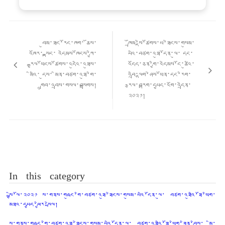
Post
གི་
བུམ་ཐང་རོང་ཁག་ ཆོས་
ཁྲོམ་སྡེ་ཚོགས་པ་ཐེངས་གསུམ་
འགྲུལ་
འཁོར་-སྟང་ འདེམས་ཁོངས་ཀྱི་
པའི་བཙག་འཐུ་དོན་ལུ་ དང་
ལམ།
རྒྱལ་ཡོངས་ཚོགས་འདུའི་འཐུས་
འདོད་ཅན་གྱི་འདེམས་ངོ་ཚུའི་
མིའི་ དུས་ མིན་བཙག་འཐུ་གི་
འབྲི་ལྷག་ཤེས་ཡོན་དང་རིག་
གྲུབ་འབྲས་གསལ་བསྒྲགས།
རྩལ་བརྟག་དཔྱད་འགོ་འདྲེན་
༢༠༢༡།
In this category
སྤྱི་ལོ་༢༠༢༡ ས་གནས་གཞུང་གི་བཙག་འཐུ་ཐེངས་གསུམ་པའི་དོན་ལུ་ བཙག་འཐུའི་ཐོ་ཡིག་
མཐའ་དཔྱད་ཕྱིར་སྤེལ།
ས་གནས་གཞུང་གི་བཙག་འཐུ་ཐེངས་གསུམ་པའི་དོན་ལུ་ བཙག་འཐུའི་ཐོ་ཡིག་ཟིན་བྲིས་ མི་