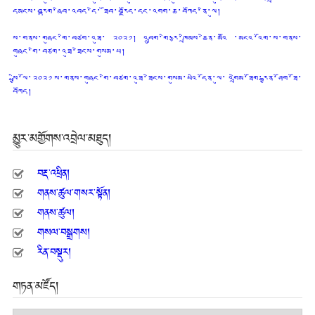
དམངས་བརྟག་ཞིབ་འབད་དེ་ ཐོབ་བརྗོད་དང་འགག་ཆ་བཀོད་ནི་ལུ།
ས་གནས་གཞུང་གི་བཙག་འཐུ་ ༢༠༢༡། འབྲུག་གི་རྩ་ཁྲིམས་ཆེན་མའིོ ་མངའ་འོག་ས་གནས་
གཞུང་གི་བཙག་འཐུ་ཐེངས་གསུམ་པ།
སྤྱི་ལོ་༢༠༢༡ ས་གནས་གཞུང་གི་བཙག་འཐུ་ཐེངས་གསུམ་པའི་དོན་ལུ་ འགྲེམ་ཐོག་རྒྱན་ཤོག་ཐོ་
བཀོད།
མྱུར་མགྱོགས་འབྲེལ་མཐུད།
བརྡ་འཕྲིན།
གནས་ཚུལ་གསར་སྟོན།
གནས་ཚུལ།
གསལ་བསྒྲགས།
རིན་བསྡུར།
གཏན་མཛོད།
གཏན་