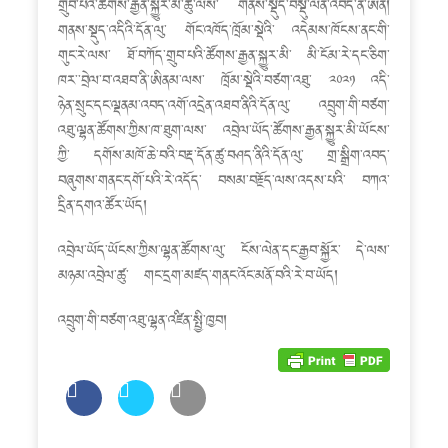
གནས་སྡུད་འདིའི་དོན་ལུ་ གོང་འཁོད་ཁྲོམ་སྡེའི་ འདེམས་ཁོངས་ནང་གི་
གུང་རེ་ལས་ ཐོ་བཀོད་གྲུབ་པའི་ཚོགས་རྒྱན་སྐྱུར་མི་ མི་ངོམ་རེ་དང་ཅིག་
ཁར་་བྲེལ་བ་འཐབ་ནི་ཨིནམ་ལས་ ཁྲོམ་སྡེའི་བཙག་འཐུ་ ༢༠༢༡ འདི་
ཉེན་སྲུང་དང་ལྡནམ་འབད་འགོ་འདྲེན་འཐབ་ནིའི་དོན་ལུ་ འབྲུག་གི་བཙག་
འཐུ་ལྷན་ཚོགས་ཀྱིས་ཁ་ཐུག་ལས་ འབྲེལ་ཡོད་ཚོགས་རྒྱན་སྐྱུར་མི་ཡོངས་
ཀྱི་ དགོས་མཁོ་ཆེ་བའི་བརྡ་དོན་ཚུ་བཤད་ནིའི་དོན་ལུ་ གྲ་སྒྲིག་འབད་
བཞུགས་གནང་དགོ་པའི་རེ་འདོད་ བསམ་བརྗོད་ལས་འདས་པའི་ བཀའ་
དྲིན་དགའ་ཚོར་ཡོད།
འབྲེལ་ཡོད་ཡོངས་ཀྱིས་ལྷན་ཚོགས་ལུ་ ངོས་ལེན་དང་རྒྱབ་སྐྱོར་ དེ་ལས་
མཉམ་འབྲེལ་ཚུ་ གང་དྲག་མཛད་གནང་འོང་མནོ་བའི་རེ་བ་ཡོད།
འབྲུག་གི་བཙག་འཐུ་ལྷན་འཛིན་སྤྱི་ཁྱབ།