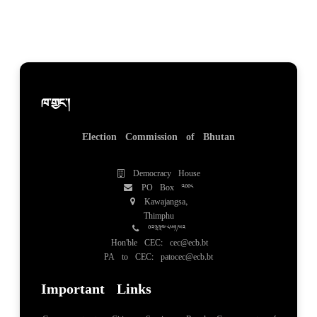
ཁ་གྱང་།
Election Commission of Bhutan
Democracy House
PO Box 2008
Kawajangsa,
Thimphu
02334851/52
Hon'ble CEC: cec@ecb.bt
PA to CEC: patocec@ecb.bt
Important Links
Government to Citizen Services, Royal Government of