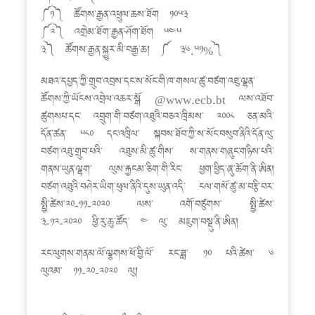
༼༡༽ ཚོགས་རྒྱན་འཕྲུལ་ཆས་ཐོག ༡༠༥༣
༼༢༽ འགྲེམ་ཐོག་རྒྱན་ཤོག་ཐོག ༥༤༥
༣༽ ཚོགས་རྒྱན་སྐྱུར་མི་བརྒྱ་ཆ། ༼ ༣༦.༥༡%༽
མཐའ་དཔྱད་ཀྱི་གྲུབ་འབྲས་དང་ས་སོང་གི་ཁ་གསལ་ཚུ་བཙག་འཐུ་ལྷན་
ཚོགས་ཀྱི་ཡོངས་འབྲེལ་འཆར་སྒོ @www.ecb.bt ལས་འཐོབ་
ཚུགསཔ་དང་ འབྲུག་གི་བཙག་འཐུའི་བཅའ་ཁྲིམས་ ༢༠༠༨ ཅན་མའི་
དོན་ཚན་ ༥༨༠ དང་འཁྲིལ་ སྐབས་ཐོབ་ཀྱི་ས་སོང་བསུབ་ནིའི་དོན་ལུ་
བཙག་འཐུ་གྲུབ་པའི་ འཐུས་མི་ཚུ་གིས་ ས་གནས་གཞུང་གཉིས་པའི་
གནས་ཡུན་ལྷག་ ལུས་རྐྱངམ་ཅིག་གི་རིང་ ཕྱག་ཕྱིད་ཞུ་ཆོག་ནི་ཨིན།
བཙག་འཐུའི་བཤེར་ཡིག་ཕུལ་ནིའི་དུས་ཡུན་འདི་ ངལ་གསོ་ཚུ་མ་བརྩི་བར་
སྤྱི་ཚེས་༢༠-༡༡-༢༠༢༠ ལས་ འགོ་བཙུགས་ སྤྱི་ཚེས་
༣-༡༢-༢༠༢༠ ཕྱི་རུ་ཆུ་ཚོད་ ༤ ལུ་ མཇུག་བསྡུ་ནི་ཨིན།
རང་ལུགས་གནམ་ལོ་ལྕགས་ཕོ་བྱི་ལོ་ རང་ཟླ་ ༡༠ པའི་ཚེས་ ༦
ལུའམ་ ༡༡-༢༠-༢༠༢༠ ལུ།