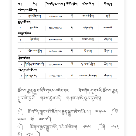
ཚོགས་རྒྱན་སྐྱུར་མིའི་གྲངས་འབོར་དང་ ཐོ་བཀོད་གྲུབ་པའི་ཚོགས་རྒྱན་
སྐྱུར་མི་ཚུ་གི་ གནས་ཚུལ་འདི་ གཤམ་འཁོད་ལྟར་དུ་ཨིན།
༡༽ ཐོ་བཀོད་གྲུབ་པའི་ཚོགས་རྒྱན་སྐྱུར་མི་བསོམས། ༤༣༧༧ ༼ཕོ།
༢༡༢༠ མོ། ༢༢༥༧༽
༢༽ ཚོགས་རྒྱན་སྐྱུར་ཡོད་པའི་བསོམས། ༡༥༩༨ ༼ཕོ། ༧༦༣
མོ། ༨༣༥ ༽