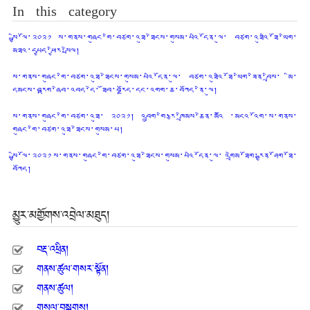
In this category
སྤྱི་ལོ་༢༠༢༡ ས་གནས་གཞུང་གི་བཙག་འཐུ་ཐེངས་གསུམ་པའི་དོན་ལུ་ བཙག་འཐུའི་ཐོ་ཡིག་
མཐའ་དཔྱད་ཕྱིར་སྤེལ།
ས་གནས་གཞུང་གི་བཙག་འཐུ་ཐེངས་གསུམ་པའི་དོན་ལུ་ བཙག་འཐུའི་ཐོ་ཡིག་ཟིན་བྲིས་ མི་
དམངས་བརྟག་ཞིབ་འབད་དེ་ ཐོབ་བརྗོད་དང་འགག་ཆ་བཀོད་ནི་ལུ།
ས་གནས་གཞུང་གི་བཙག་འཐུ་ ༢༠༢༡། འབྲུག་གི་རྩ་ཁྲིམས་ཆེན་མའིོ ་མངའ་འོག་ས་གནས་
གཞུང་གི་བཙག་འཐུ་ཐེངས་གསུམ་པ།
སྤྱི་ལོ་༢༠༢༡ ས་གནས་གཞུང་གི་བཙག་འཐུ་ཐེངས་གསུམ་པའི་དོན་ལུ་ འགྲེམ་ཐོག་རྒྱན་ཤོག་ཐོ་
བཀོད།
མྱུར་མགྱོགས་འབྲེལ་མཐུད།
བརྡ་འཕྲིན།
གནས་ཚུལ་གསར་སྟོན།
གནས་ཚུལ།
གསལ་བསྒྲགས།