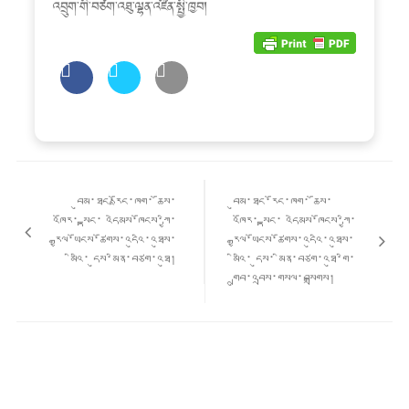
འབྲུག་གི་བཙག་འཐུ་ལྷན་འཛིན་སྤྱི་ཁྱབ།
Post
གི་
བུམ་ཐང་རྫོང་ཁག་ ཆོས་
བུམ་ཐང་རོང་ཁག་ ཆོས་
འགྲུལ་
འཁོར་-སྟང་ འདེམས་ཁོངས་ཀྱི་
འཁོར་-སྟང་ འདེམས་ཁོངས་ཀྱི་
ལམ།
རྒྱལ་ཡོངས་ཚོགས་འདུའི་འཐུས་
རྒྱལ་ཡོངས་ཚོགས་འདུའི་འཐུས་
མིའི་ དུས་མིན་བཙག་འཐུ།
མིའི་ དུས་ མིན་བཙག་འཐུ་གི་
གྲུབ་འབྲས་གསལ་བསྒྲགས།