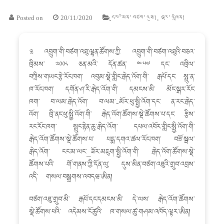
Posted on
20/11/2020
དུས་མིན་བཙག་འཐུ།
,
བརྡ་འཕྲིན།
༉ འབྲུག་གི་བཙག་འཐུ་ལྷན་ཚོགས་ཀྱི་ འབྲུག་གི་བཙག་འཐུའི་བཅའ་
ཁྲིམས་ ༢༠༠༨ ཅན་མའི་ དོན་ཚན་ ༤༥༧ དང་ འཁྲིལ་
བཀྲིས་གཡང་རྩེ་རོང་ཁག་ འབུམ་སྡེ་གླིང་རྒེད་འོག་གི་ རྒཔོ་དང་ སྤུ་ན་
ཁ་རོང་ཁག་ དགོན་ཤ་རི་རྒེད་འོག་གི་ དམངས་མི་ མོང་སྒར་རོང་
ཁག་ བ་ལམ་རྒེད་འོག་ བ་ལམ་-མོར་ཕུ་སྤྱི་འོག་དང་ ན་རང་རྒེད་
འོག་ ཁྲི་ནང་ཕུ་སྤྱི་འོག་གི་ རྒེད་འོག་ཚོགས་སྡེ་ཚོགས་པ་དང་ རྩིས་
རང་རོང་ཁག་ སྤུང་རྟེན་ཆུ་རྒེད་འོག་ དཔལ་འབོར་གླིང་སྤྱི་འོག་གི་
རྒེད་འོག་ཚོགས་སྡེ་ཚོགས་པ་ པདྨ་དགའ་ཚལ་རོང་ཁག་ བཟོ་སྦལ་
རྒེད་འོག་ ངང་མ་ལང་_ཟོར་མཇུག་སྤྱི་འོག་གི་ རྒེད་འོག་ཚོགས་སྡེ་
ཚོགས་པའི་ གོ་གནས་ཀྱི་དོན་ལུ་ དུས་མིན་བཙག་འཐུའི་གྲུབ་འབྲས་
འདི་ གསལ་བསྒྲགས་འབདཝ་ཨིན།
བཙག་འཐུ་གྲུབ་མི་ རྒཔོ་དང་དམངས་མི་ དེ་ལས་ རྒེད་འོག་ཚོགས་
སྡེ་ཚོགས་པའི་ འདེམས་ངོ་ཚུའི་ ཁ་གསལ་ཚུ་གཤམ་འཁོད་ལྟར་ཨིན།