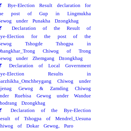
Bye-Election Result declaration for
the post of Gup in Lingmukha
ewog under Punakha Dzongkhag
Declaration of the Result of
Bye-Election for the post of the
Gewog Tshogde Tshogpa in
Dhangkhar_Trong Chiwog of Trong
ewog under Zhemgang Dzongkhag
Declaration of Local Government
Bye-Election Results in
arzhikha_Omchheygang Chiwog under
Bjenag Gewog & Zamding Chiwog
under Ruebisa Gewog under Wandue
hodrang Dzongkhag
Declaration of the Bye-Election
esult of Tshogpa of Mendrel_Uesuna
hiwog of Dokar Gewog, Paro