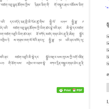
་གི་བཙག་འཐུ་ལྷན་ཚོགས་ཀྱིས་ ཉིནམ་ཅིག་གི་ གོ་བསྡུར་ཞལ་འཛོམས་ཅིག་
མ
པའི་ དང་འདོད་ཅན་གྱི་མི་ངོམ་ཚུ་གིས་ སྤྱི་ལོ་ ༢༠༡༧ སྤྱི་ཟླ་ ༩
མ
ོད་པའི་ བཙག་འཐུ་ལྷན་ཚོགས་ཀྱི་ཡིག་ཚང་ལྟེ་བའི་ནང་ མི་སྡེ་དང་བཙག་
་ཁག་བཙག་འཐུའི་ཡིག་ཚང་ནང་ ཐོ་བཀོད་མཛད་གནང་ཟེར་ཞུ་ནི་ཨིན། སྦྱོང་
འཁྲིལ་ཏེ་ ས་གནས་ཁག་སོ་སོའི་ནང་ལུ་ སྤྱི་ཟླ་ ༡༠ པའི་ནང་འཁོད་ལུ་
འི་ནང་ བཙག་འཐུའི་མི་སྡེ་དང་ སྦྱོང་བརྡར་ལས་ཁུངས་ཀྱི་འགོ་འཛིན་
༠༦༠༡ གི་ཐོག་ལས་ འབྲེལ་བ་འཐབ་སྟེ་ བཀའ་དྲིན་བསྐྱང་གནང་ཟེར་ཞུ་ནི་
ག
ག
མ
L