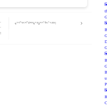
G
ི་
རྒྱལ་ཡོངས་ཚོགས་རྒྱན་སྐྱུར་མིའི་ཉིནམ།
ི་
ས།
G
G
P
R
C