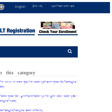
English
རྫོང་ཁ།
འཆར་ཤོག་དཀར་ཆག
n this category
ྤྱི་ལོ་༢༠༢༡ ས་གནས་གཞུང་གི་བཙག་འཐུ་ཐེངས་གསུམ་པའི་ཚོགས་རྒྱན་
ིནམ།
ྤྱི་ཚོགས་གསུམ་པའི་ རྒྱལ་ཡོངས་ཚོགས་འདུ་གི་ སྤྱིར་བཏང་བཙག་འཐུའི་
ོགས་རྒྱན་ཉིནམ།
གྲེམ་ཐོག་རྒྱན་ཤོག་ལྷན་ཐབས་ས་ཁོངས།