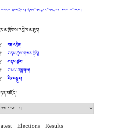
ི་དམངས་བསླབ་སྟོན། འགྲེམ་ཐོག་རྒྱན་ཤོག་ལྷན་ཐབས་ས་ཁོངས།
ྱུར་མགྱོགས་འབྲེལ་མཐུད།
བརྡ་འཕྲིན།
གནས་ཚུལ་གསར་སྟོན།
གནས་ཚུལ།
གསལ་བསྒྲགས།
རིན་བསྡུར།
ཏན་མཛོད།
ཏན་
ཛོད།
atest Elections Results