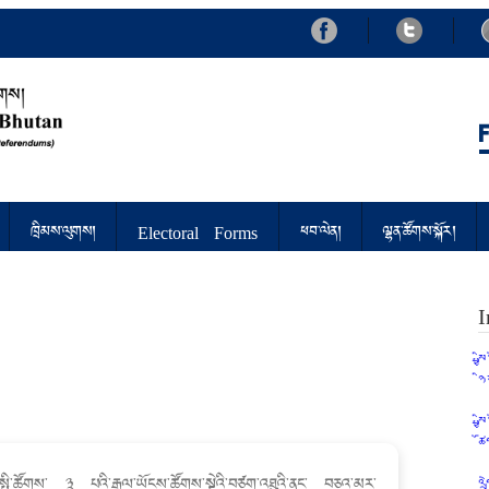
d Referendums
ཁྲིམས་ལུགས།
Electoral Forms
ཕབ་ལེན།
ལྷན་ཚོགས་སྐོར།
I
ས
ཉ
ས
ཚ
་ སྤྱི་ཚོགས་ ༣ པའི་རྒྱལ་ཡོངས་ཚོགས་སྡེའི་བཙག་འཐུའི་ནང་ བཅའ་མར་
འ