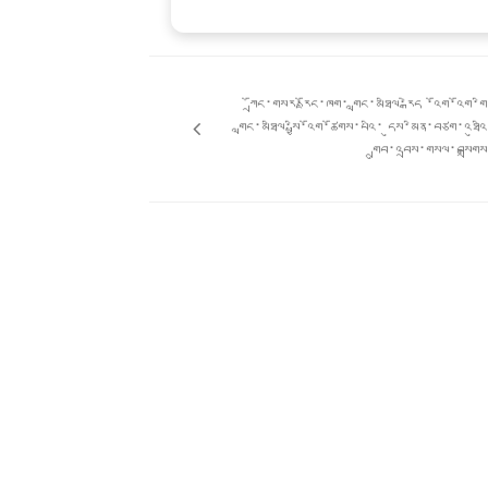
Post
གི་
ཀྲོང་གསར་རྫོང་ཁག་ གླང་མཐིལ་རྒེད ་འོག་འོག་ག
འགྲུལ་
གླང་མཐིལ་སྤྱི་འོག་ཚོགས་པའི་ དུས་མིན་བཙག་འཐུའ
ལམ།
གྲུབ་འབྲས་གསལ་བསྒྲག