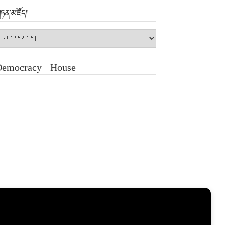
ཏན་མཛོད།
ཏན་
ཛོད།
Democracy House