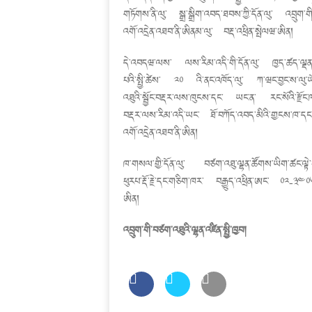
གཏོགས་ནི་ལུ་ སྒྲ་སྒྲིག་འབད་ཐབས་ཀྱི་དོན་ལུ་ འབྲུག
འགོ་འདྲེན་འཐབ་ནི་ཨིནམ་ལུ་ བརྡ་འཕྲིན་སྤེལཝ་ཨིན།
དེ་འབདཝ་ལས་ ལས་རིམ་འདི་གི་དོན་ལུ་ ཁྱད་ཚད་ལྡན་
པའི་སྤྱི་ཚེས་ ༢༠ འི་ནང་འཁོད་ལུ་ ཀ་ཝང་བྱང་ས་ལུ་ཡ
འཐུའི་སྦྱོང་བརྡར་ལས་ཁུངས་དང་ ཡང་ན་ རང་སོའི་རྫོང
བརྡར་ལས་རིམ་འདི་ཡང་ ཐོ་བཀོད་འབད་མིའི་གྱངས་ཁ་དང་
འགོ་འདྲེན་འཐབ་ནི་ཨིན།
ཁ་གསལ་གྱི་དོན་ལུ་ བཙག་འཐུ་ལྷན་ཚོགས་ཡིག་ཚང་ལྟེ་བ
ཕུརཔ་རྡོ་རྗེ་དང་གཅིག་ཁར་ བརྒྱུད་འཕྲིན་ཨང་ ༠༢-༣༤
ཨིན།
འབྲུག་གི་བཙག་འཐུའི་ལྷན་འཛིན་སྤྱི་ཁྱབ།