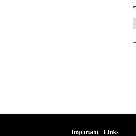
ག
ག
མ
Important Links