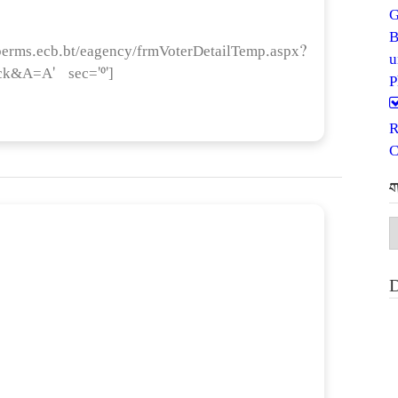
G
cb.bt/eagency/frmVoterDetailTemp.aspx?
ck&A=A' sec='0']
P
R
C
ག
ག
མ