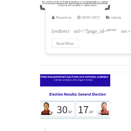
Posted on
29/01/2017
sidedz
[redirect url='/?page_id=1666' sec
Read More