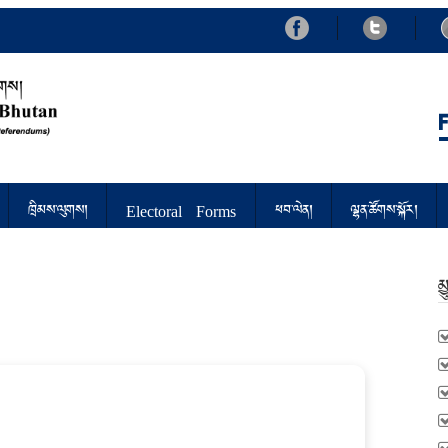
d Referendums
ཁྲིམས་ལུགས།
Electoral Forms
ཕབ་ལེན།
ལྷན་ཚོགས་སྐོར།
མ