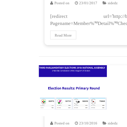
Posted on
23/01/2017
sidedz
[redirect url='http://berms.e
Pagename=Member%20Detail%20Che
Read More
Posted on
23/10/2016
sidedz