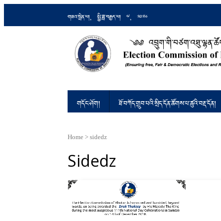
གཟའ་སྤེན་པ།, སྤྱི་ཟླ་བརྒྱད་པ། 7, 2026
འབྲུག་གི་བཙག་འཐུ་ལྷན་ཚོགས།
Ensuring Free and Fair Elections an
གདོང་ཤོག།
ཐོ་བཀོད་གྲུབ་པའི་སྲིད་དོན་ཚོགས་པ་ཚུའི་བརྡ་དོན།
Home
>
sidedz
Sidedz