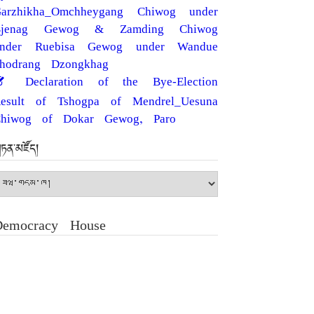
arzhikha_Omchheygang Chiwog under
Bjenag Gewog & Zamding Chiwog
under Ruebisa Gewog under Wandue
hodrang Dzongkhag
Declaration of the Bye-Election
esult of Tshogpa of Mendrel_Uesuna
hiwog of Dokar Gewog, Paro
ཏན་མཛོད།
ཏན་
ཛོད།
Democracy House