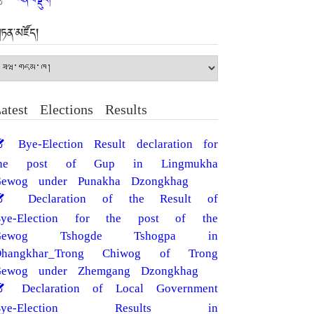
ཏན་མཛོད།
ཏན་
ཛོད།
atest Elections Results
Bye-Election Result declaration for
the post of Gup in Lingmukha
ewog under Punakha Dzongkhag
Declaration of the Result of
Bye-Election for the post of the
Gewog Tshogde Tshogpa in
Dhangkhar_Trong Chiwog of Trong
ewog under Zhemgang Dzongkhag
Declaration of Local Government
Bye-Election Results in