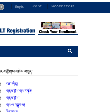
English
རྫོང་ཁ།
འཆར་ཤོག་དཀར་ཆག
ྱུར་མགྱོགས་འབྲེལ་མཐུད།
བརྡ་འཕྲིན།
གནས་ཚུལ་གསར་སྟོན།
གནས་ཚུལ།
གསལ་བསྒྲགས།
རིན་བསྡུར།