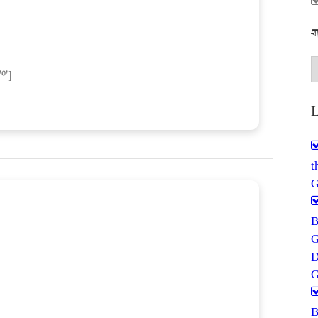
ག
ག
='0']
མ
L
G
G