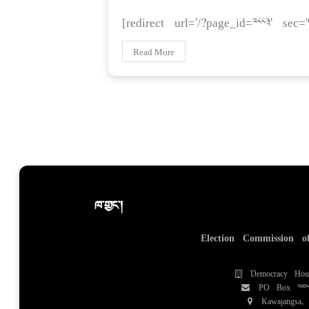
[redirect url='/?page_id=2883' sec='0
Read More
ཁ་གྱང་།
Election Commission o
Democracy Hou
PO Box 200
Kawajangsa,