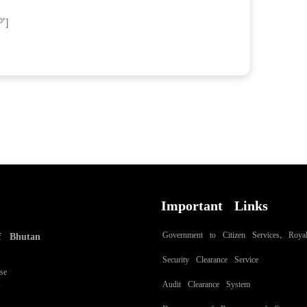
']
Important Links
Government to Citizen Services, Roy
f Bhutan
Security Clearance Service
se
Audit Clearance System
8
Department of Revenue and Customs