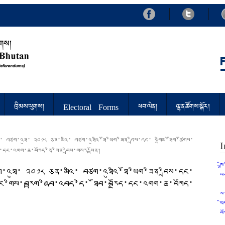
d Referendums
ཁྲིམས་ལུགས།
Electoral Forms
ཕབ་ལེན།
ལྷན་ཚོགས་སྐོར།
ུའི་ བཙག་འཐུ་ ༢༠༡༨ ཅན་མའི་ བཙག་འཐུའི་ཐོ་ཡིག་ཟིན་བྲིས་དང་ འགྲེམ་ཐོག་ཚོགས་
I
ྗོད་དང་འགག་ཆ་བཀོད་ནི་ཟིན་བྲིས་གསར་སྟོན།
ས
བཙག་འཐུ་ ༢༠༡༨ ཅན་མའི་ བཙག་འཐུའི་ཐོ་ཡིག་ཟིན་བྲིས་དང་
བ
 མི་མང་གིས་བརྟག་ཞིབ་འབད་དེ་ ཐོབ་བརྗོད་དང་འགག་ཆ་བཀོད་
ས
ཡ
བ