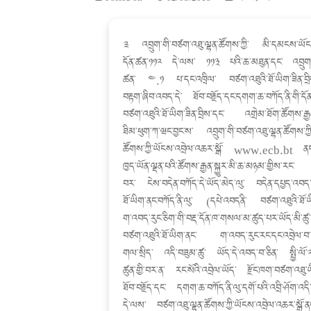
༉ འབྲུག་གི་བཙག་འཐུ་ལྷན་ཚོགས་ཀྱི་ མི་དམངས་ཡོངས
དོན་ཚན་༡༡༢ དེ་ལས་ ༡༡༣ པའི་ཆ་མཐུན་དང་ འབྲུག་གི
ཚན་ ༤.༡ པ་དང་འཁྲིལ་ བཙག་འཐུའི་ཐོ་ཡིག་ཟིན་བྲིས་ད
བརྟག་ཞིབ་འབད་དེ་ ཐོབ་བརྗོད་དང་དགག་ཆ་བཀོད་ནི་གི་དོན་
བཙག་འཐུའི་ཐོ་ཡིག་ཟིན་བྲིས་དང་ འགྲེམ་ཐོག་ཚོགས་རྒྱན་
ཐིམ་ཕུག་ཀ་ཝང་བྱང་ས་ འབྲུག་གི་བཙག་འཐུ་ལྷན་ཚོགས
ཚོགས་ཀྱི་ཡོངས་འབྲེལ་འཆར་སྒོ་ www.ecb.bt ན
ཁྱད་ཡོན་ལྡན་པའི་ཚོགས་རྒྱན་སྐྱུར་མི་ཆ་མཉམ་གྱིས་རང
བར་ ངེས་བདེན་བཀོད་དེ་ཡོད་མེད་ལུ་ བདེན་དཔྱད་འབད་ག
ཐོ་ཡིག་ནང་བཀོད་ནི་ལུ་ (དཔེ་འབདནི་ བཙག་འཐུའི་ཐོ་
ག་འབད་རུང་ཅིག་གི་བརྡ་དོན་ཁ་གསལ་མ་ཚུད་པར་ཡོད་མི
བཙག་འཐུའི་ཐོ་ཡིག་ནང་ ག་འབད་རུང་རང་དང་འབྲེལ་བ་མ
གལ་སྲིད་ འདི་བཟུམ་ཚུ་ ཡོད་དེ་འབད་བ་ཅིན་ སྤྱི་ལ
ཚུན་གྱི་བར་ན་ རང་སོའི་འབྲེལ་ཡོད་ རྫོང་ཁག་བཙག་འཐུ་
ཐོབ་བརྗོད་དང་ དགག་ཆ་བཀོད་ནི་ལུ་དགོ་པའི་འབྲི་ཤོག་འ
དེ་ལས་ བཙག་འཐུ་ལྷན་ཚོགས་ཀྱི་ཡོངས་འབྲེལ་འཆར་སྒོ་