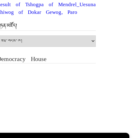
esult of Tshogpa of Mendrel_Uesuna
hiwog of Dokar Gewog, Paro
ཏན་མཛོད།
ཏན་
ཛོད།
Democracy House