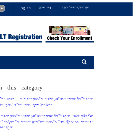
English
རྫོང་ཁ།
འཆར་ཤོག་དཀར་ཆག
n this category
ྤྱི་ལོ་༢༠༢༡ ས་གནས་གཞུང་གི་བཙག་འཐུ་ཐེངས་གསུམ་པའི་དོན་ལུ་
ཙག་འཐུའི་ཐོ་ཡིག་མཐའ་དཔྱད་ཕྱིར་སྤེལ།
་གནས་གཞུང་གི་བཙག་འཐུ་ཐེངས་གསུམ་པའི་དོན་ལུ་ བཙག་འཐུའི་ཐོ་
ིག་ཟིན་བྲིས་ མི་དམངས་བརྟག་ཞིབ་འབད་དེ་ ཐོབ་བརྗོད་དང་འགག་ཆ་
ཀོད་ནི་ལུ།