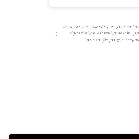
Post
གི་
སྤུ་ན་ཁ་རྫང་ཁག་ ཆུ་སྦུག་རྒེད་འག་ བྱང་བ་ཁ་-སེའ
འགྲུལ་
ལ་སྤྱི་འག་གི་ རྒེད་འག་ཚགས་ སྡེ་ཚགས་པའི་ དུ
ལམ།
མིན་བཙག་འཐུའི་གྲུབ་འབྲས་གསལ་སྟ