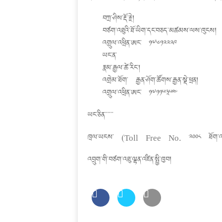
བཀྲ་ཤིས་རྡོ་རྗེ།
བཙག་འཐུའི་ཐོ་ཡིག་དང་བཅད་མཚམས་ལས་ཁུངས།
འགྲུལ་འཕྲིན་ཨང་ ༡༧༦༡༢༢༢༩
ཡང་ན་
རྣམ་རྒྱལ་ཚེ་རིང་།
འགྲེམ་ཐོག་ རྒྱན་ཤོག་ཚོགས་རྒྱན་སྡེ་ཕྲན།
འགྲུལ་འཕྲིན་ཨང་ ༡༧༡༡༥༣༥༤
ཡང་ཅིན་་་་་་
ཁྲལ་ཡངས་ (Toll Free No. 2008 ཐོག་འབྲེ
འབྲུག་གི་བཙག་འཐུ་ལྷན་འཛིན་སྤྱི་ཁྱབ།