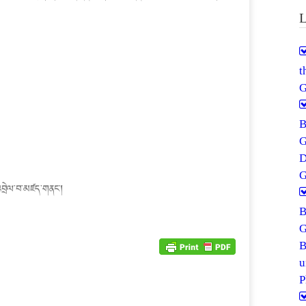
L
G
G
ལ་བ་མཛད་གནང་།
G
P