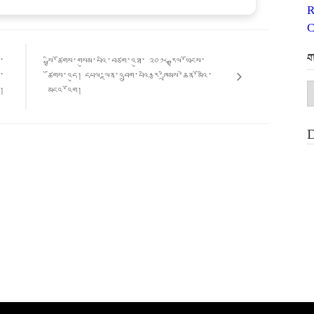
R
C
ག
ུ་
སྤྱི་ཚོགས་གསུམ་པའི་བཙག་འཐུ་ ༢༠༡༨ རྒྱལ་ཡོངས་
ས་
ཚོགས་འདུ། དཔལ་ལྡན་འབྲུག་པའི་རྩ་ཁྲིམས་ཆེན་མོའི་
ག
ན།
མངའ་འོག།
མ