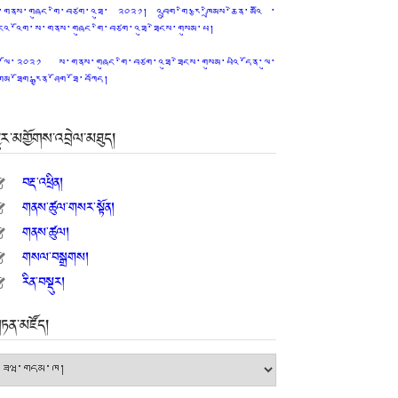
་གནས་གཞུང་གི་བཙག་འཐུ་ ༢༠༢༡། འབྲུག་གི་རྩ་ཁྲིམས་ཆེན་མའིོ ་
ངའ་འོག་ས་གནས་གཞུང་གི་བཙག་འཐུ་ཐེངས་གསུམ་པ།
ྤྱི་ལོ་༢༠༢༡ ས་གནས་གཞུང་གི་བཙག་འཐུ་ཐེངས་གསུམ་པའི་དོན་ལུ་
ྲེམ་ཐོག་རྒྱན་ཤོག་ཐོ་བཀོད།
ྱུར་མགྱོགས་འབྲེལ་མཐུད།
བརྡ་འཕྲིན།
གནས་ཚུལ་གསར་སྟོན།
གནས་ཚུལ།
གསལ་བསྒྲགས།
རིན་བསྡུར།
ཏན་མཛོད།
ཏན་
ཛོད།