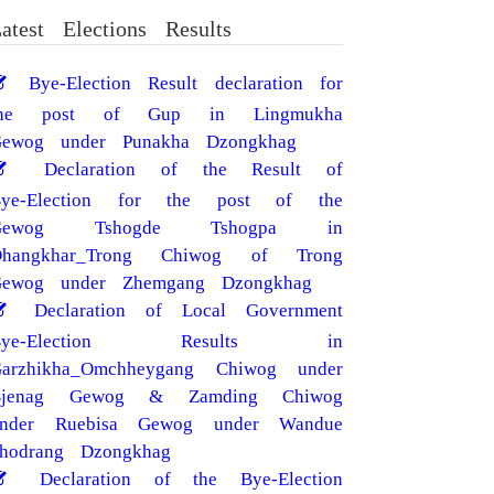
atest Elections Results
Bye-Election Result declaration for
the post of Gup in Lingmukha
ewog under Punakha Dzongkhag
Declaration of the Result of
Bye-Election for the post of the
Gewog Tshogde Tshogpa in
Dhangkhar_Trong Chiwog of Trong
ewog under Zhemgang Dzongkhag
Declaration of Local Government
Bye-Election Results in
arzhikha_Omchheygang Chiwog under
Bjenag Gewog & Zamding Chiwog
under Ruebisa Gewog under Wandue
hodrang Dzongkhag
Declaration of the Bye-Election