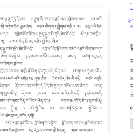
ས
མ
་ལུ་ཞུ་དོན་དེ་ཡང་ འབྲུག་གི་བཙག་འཐུའི་བཅའ་ཁྲིམས་༢༠༠༨ ཅན་མའི་
ས
་འགྲེམ་ཐོག་རྒྱན་ཤོག་ བཅའ་ཡིག་དང་སྒྲིགས་གཞི་༢༠༡༨ ཅན་མའི་དོན་
འག
ང་ འགྲེམ་ཐོག་ཚོགས་རྒྱན་སྐྱུར་མི་ཚུའི་ཟིན་ཐོ་འདི་ མི་དམངས་ཀྱིས་
ལུ་ གསར་སྟོན་གྱི་བརྡ་འཕྲིན་སྤེལཝ་ཨིན།
མ
སྐྱུར་མི་ཚུའི་ཟིན་ཐོ་འདི་ འབྲེལ་ཡོད་རྫོང་ཁག་བཙག་འཐུའི་ཡིག་ཚང་དང་
་ཀྱི་ཡིག་ཚང་ལྟེ་བ་ (དམངས་གཙོའི་ཁང་བཟང་) ཡང་ན་ བཙག་འཐུ་ལྷན་
ང་གཟིགས་ཚུགས།
་ ཁྱོད་རང་བཙག་འཐུའི་ཐོ་ཡིག་ནང་ཚུད་ཡོད་མེད་དང་ ཁ་གསལ་ཚུ་མ་འཛོལ་
ནང་དགོ་པའི་མགྲོན་བརྡ་ཞུཝ་ཨིན། ཐོབ་བརྗོད་ཟེར་མི་འདི་ བཙག་འཐུའི་
ཡིག་ནང་ ནོར་བ་འབད་བཀོད་དེ་ཡོད་མི་ཚུ་དག་བཅོས་འབད་ནི་དང་ ཡང་ན་
་ཚུ་ལུ་སླབ་ཨིན) དེ་ལས་ /ཡང་ན་ དགག་ཆ་ཟེར་མི་འདི་ (དཔེ་འབདནི་
ེད་པའི་གནད་དོན་རེ་ཡོད་པ་ཅིན་དེ་ལུ་ དགག་ཆ་བཀོད་ནི་ལུ་སླབ་ཨིན)
ག
ོ་༢༠༡༨ སྤྱི་ཟླ་ ༨ པའི་སྤྱི་ཚེས་ ༠༣ ལས་འགོ་བཙུགས་ སྤྱི་ཚེས་༡༢
ཡིག་ཚང་ནང་ལུ་བཀོད་དགོ།
ག
དི་ བཙག་འཐུ་ལྷན་ཚོགས་ཀྱི་ཡིག་ཚང་ལྟེ་བ་ རྫོང་ཁག་བཙག་འཐུའི་ཡིག་ཚང་
མ
ནང་ལས་ཐོབ་ཚུགས། བརྡ་དོན་ཁ་གསལ་གྱི་དོན་ལུ་ འབྲེལ་བ་འཐབ་ས།