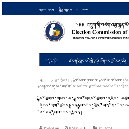
གཟའ་པ་སངས།, སྤྱི་ཟླ་བརྒྱད་པ། 6, 2026
འབྲུག་གི་བཙག་འཐུ་ལྷན་ཚོགས།
Ensuring Free and Fair Elections an
གདོང་ཤོག།
ཐོ་བཀོད་གྲུབ་པའི་སྲིད་དོན་ཚོགས་པ་ཚུའི་བརྡ་དོན།
Home
>
བརྡ་འཕྲིན།
>
སྤྱི་ཚོགས་གསུམ་པ་ རྒྱལ་ཡོངས་ཚོགས་འད
རྒྱན་སྐྱུར་མི་ཚུའི་ཟིན་ཐོ་ མི་མང་གིས་བརྟག་ཞིབ་འབད་དེ་ ཐོབ་བར
སྤྱི་ཚོགས་གསུམ་པ་ རྒྱལ་ཡོངས་ཚོགས་འདུའི་ 
འགྲེམ་ཐོག་ཚོགས་རྒྱན་སྐྱུར་མི་ཚུའི་ཟིན་ཐོ་
ནི་ཟིན་བྲིས་གསར་སྟོན།
Posted on
02/08/2018
བརྡ་འཕྲིན།