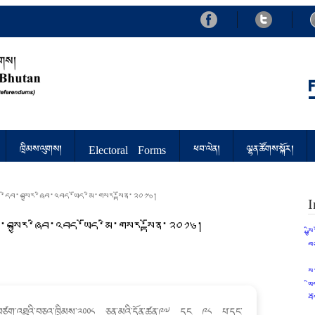
d Referendums
ཁྲིམས་ལུགས།
Electoral Forms
ཕབ་ལེན།
ལྷན་ཚོགས་སྐོར།
་དེབ་བསྐྱར་ཞིབ་འབད་ཡོད་མི་གསར་སྟོན་༢༠༡༦།
I
བ་བསྐྱར་ཞིབ་འབད་ཡོད་མི་གསར་སྟོན་༢༠༡༦།
ས
བ
ས
ཡ
བ
ི་བཙག་འཐུའི་བཅའ་ཁྲིམས་༢༠༠༨ ཅན་མའི་དོན་ཚན་༩༧ དང ༩༨ པ་དང་