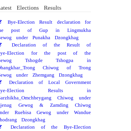
atest Elections Results
Bye-Election Result declaration for
the post of Gup in Lingmukha
ewog under Punakha Dzongkhag
Declaration of the Result of
Bye-Election for the post of the
Gewog Tshogde Tshogpa in
Dhangkhar_Trong Chiwog of Trong
ewog under Zhemgang Dzongkhag
Declaration of Local Government
Bye-Election Results in
arzhikha_Omchheygang Chiwog under
Bjenag Gewog & Zamding Chiwog
under Ruebisa Gewog under Wandue
hodrang Dzongkhag
Declaration of the Bye-Election