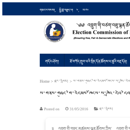
གཟའ་པ་སངས།, སྤྱི་ཟླ་བརྒྱད་པ། 6, 2026
འབྲུག་གི་བཙག་འཐུ་ལྷན་ཚོགས།
Ensuring Free and Fair Elections an
གདོང་ཤོག།
ཐོ་བཀོད་གྲུབ་པའི་སྲིད་དོན་ཚོགས་པ་ཚུའི་བརྡ་དོན།
Home
>
བརྡ་འཕྲིན།
>
ས་གནས་གཞུང་གི་འདེམས་ཁོངས་ས་ཁྲའི་དཔེ
ས་གནས་གཞུང་གི་འདེམས་ཁོངས་ས་ཁྲའི་དཔེ་དེ
Posted on
31/05/2016
བརྡ་འཕྲིན།
༉ འབྲུག་གི་བཅད་མཚམས་ལྷན་ཚོགས་ཀྱིས་ འབྲུག་ག