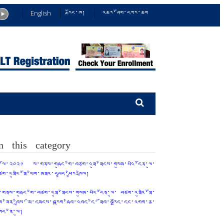
English
རྫོང་ཁ།
འཆར་ཤོག་དཀར་ཆག
n this category
ྤྱི་ལོ་༢༠༢༡ ས་གནས་གཞུང་གི་བཙག་འཐུ་ཐེངས་གསུམ་པའི་དོན་ལུ་
ཙག་འཐུའི་ཐོ་ཡིག་མཐའ་དཔྱད་ཕྱིར་སྤེལ།
་གནས་གཞུང་གི་བཙག་འཐུ་ཐེངས་གསུམ་པའི་དོན་ལུ་ བཙག་འཐུའི་ཐོ་
ིག་ཟིན་བྲིས་ མི་དམངས་བརྟག་ཞིབ་འབད་དེ་ ཐོབ་བརྗོད་དང་འགག་ཆ་
ཀོད་ནི་ལུ།