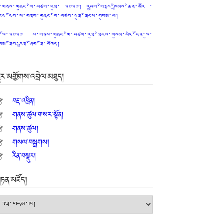
་གནས་གཞུང་གི་བཙག་འཐུ་ ༢༠༢༡། འབྲུག་གི་རྩ་ཁྲིམས་ཆེན་མའིོ ་
ངའ་འོག་ས་གནས་གཞུང་གི་བཙག་འཐུ་ཐེངས་གསུམ་པ།
ྤྱི་ལོ་༢༠༢༡ ས་གནས་གཞུང་གི་བཙག་འཐུ་ཐེངས་གསུམ་པའི་དོན་ལུ་
ྲེམ་ཐོག་རྒྱན་ཤོག་ཐོ་བཀོད།
ྱུར་མགྱོགས་འབྲེལ་མཐུད།
བརྡ་འཕྲིན།
གནས་ཚུལ་གསར་སྟོན།
གནས་ཚུལ།
གསལ་བསྒྲགས།
རིན་བསྡུར།
ཏན་མཛོད།
ཏན་
ཛོད།