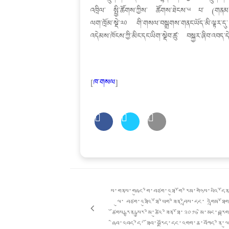
འཁྲིལ་ སྤྱི་ཚོགས་ཀྱིས་ ཚོགས་ཐེངས་༥ པ་ (གནམ་
ལག་ཁྲོམ་སྡེ་༢༠ གི་གསལ་བསྒྲགས་གནང་ཡོད་མི་ལྟར་ད
འདེམས་ཁོངས་ཀྱི་མིང་དང་ཡིག་སྡེབ་ཚུ་ བསྐྱར་ཞིབ་འབད་ད
[
ཁ་གསལ
]
Post
གི་
ས་གནས་གཞུང་གི་བཙག་འཐུ་གོ་རིམ་གཉིས་པའི་དོ
འགྲུལ་
ལུ་ བཙག་འཐུའི་ཐོ་ཡིག་ཟིན་བྲིས་དང་ འགྲེམ་ཐོ
ལམ།
ཚོགས་རྒྱན་སྐྱུར་མི་ཚུའི་ཟིན་ཐོ་༢༠༡༦ མི་མང་བརྟ
ཞིབ་འབད་དེ་ ཐོབ་བརྗོད་དང་འགག་ཆ་བཀོད་ནི་ལ