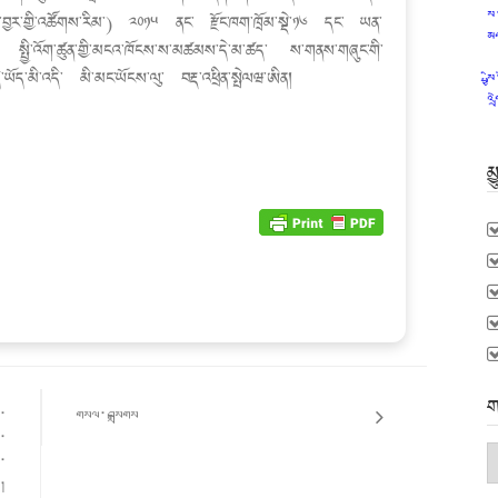
ས
བྱར་གྱི་འཚོགས་རིམ་) ༢༠༡༥ ནང་ རྫོང་ཁག་ཁྲོམ་སྡེ་༡༦ དང་ ཡན་
མ
ུ་ སྤྱི་འོག་ཚུན་གྱི་མངའ་ཁོངས་ས་མཚམས་དེ་མ་ཚད་ ས་གནས་གཞུང་གི་
ེ་ཡོད་མི་འདི་ མི་མང་ཡོངས་ལུ་ བརྡ་འཕྲིན་སྤེལཝ་ཨིན།
ས
འག
མ
ག
ན་
གསལ་བསྒྲགས
ག་
ག
ག་
མ
ུ།