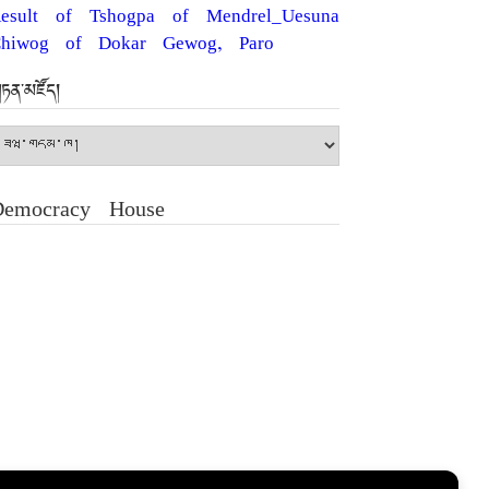
esult of Tshogpa of Mendrel_Uesuna
hiwog of Dokar Gewog, Paro
ཏན་མཛོད།
ཏན་
ཛོད།
Democracy House