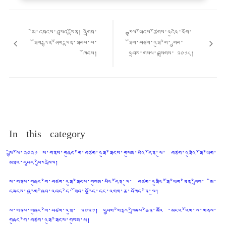
Post
གི་
མི་དམངས་བསླབ་སྟོན། འགྲེམ་
རྒྱལ་ཡོངས་ཚོགས་འདུའི་འགོ་
འགྲུལ་
ཐོག་རྒྱན་ཤོག་ལྷན་ཐབས་ས་
ཐོག་བཙག་འཐུ་གི་ གྲུབ་
ལམ།
ཁོངས།
འབྲས་གསལ་བསྒྲགས་ ༢༠༡༨།
In this category
སྤྱི་ལོ་༢༠༢༡ ས་གནས་གཞུང་གི་བཙག་འཐུ་ཐེངས་གསུམ་པའི་དོན་ལུ་ བཙག་འཐུའི་ཐོ་ཡིག་
མཐའ་དཔྱད་ཕྱིར་སྤེལ།
ས་གནས་གཞུང་གི་བཙག་འཐུ་ཐེངས་གསུམ་པའི་དོན་ལུ་ བཙག་འཐུའི་ཐོ་ཡིག་ཟིན་བྲིས་ མི་
དམངས་བརྟག་ཞིབ་འབད་དེ་ ཐོབ་བརྗོད་དང་འགག་ཆ་བཀོད་ནི་ལུ།
ས་གནས་གཞུང་གི་བཙག་འཐུ་ ༢༠༢༡། འབྲུག་གི་རྩ་ཁྲིམས་ཆེན་མའིོ ་མངའ་འོག་ས་གནས་
གཞུང་གི་བཙག་འཐུ་ཐེངས་གསུམ་པ།