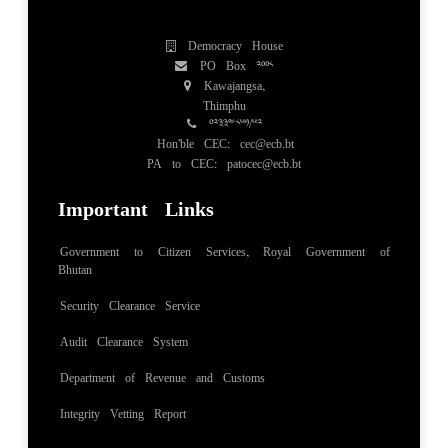
Democracy House
PO Box 2008
Kawajangsa,
Thimphu
02334851/52
Hon'ble CEC: cec@ecb.bt
PA to CEC: patocec@ecb.bt
Important Links
Government to Citizen Services, Royal Government of
Bhutan
Security Clearance Service
Audit Clearance System
Department of Revenue and Customs
Integrity Vetting Report