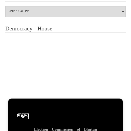
གཏན་
མཛོད།
Democracy House
ཁ་གྱང་།
Election Commission of Bhutan