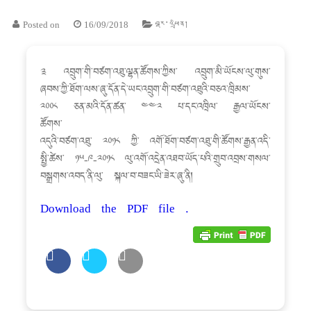
Posted on
16/09/2018
བརྡ་འཕྲིན།
༉ འབྲུག་གི་བཙག་འཐུ་ལྷན་ཚོགས་ཀྱིས་ འབྲུག་མི་ཡོངས་ལུ་གུས་
ཞབས་ཀྱི་ཐོག་ལས་ཞུ་དོན་དེ་ཡང་འབྲུག་གི་བཙག་འཐུའི་བཅའ་ཁྲིམས་
༢༠༠༨ ཅན་མའི་དོན་ཚན་ ༤༤༢ པ་དང་འཁྲིལ་ རྒྱལ་ཡོངས་
ཚོགས་
འདུའི་བཙག་འཐུ་ ༢༠༡༨ ཀྱི་ འགོ་ཐོག་བཙག་འཐུ་གི་ཚོགས་རྒྱན་འདི་
སྤྱི་ཚེས་ ༡༥-༩-༢༠༡༨ ལུ་འགོ་འདྲེན་འཐབ་ཡོད་པའི་གྲུབ་འབྲས་གསལ་
བསྒྲགས་འབད་ནི་ལུ་ སྐལ་བ་བཟང་ཡི་ཟེར་ཞུ་ནི།
Download the PDF file .