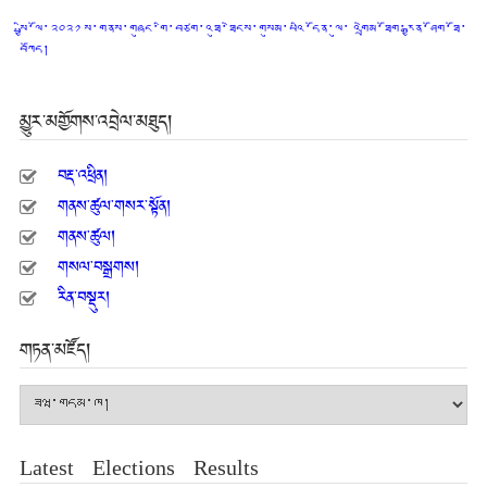
སྤྱི་ལོ་༢༠༢༡ ས་གནས་གཞུང་གི་བཙག་འཐུ་ཐེངས་གསུམ་པའི་དོན་ལུ་ འགྲེམ་ཐོག་རྒྱན་ཤོག་ཐོ་
བཀོད།
མྱུར་མགྱོགས་འབྲེལ་མཐུད།
བརྡ་འཕྲིན།
གནས་ཚུལ་གསར་སྟོན།
གནས་ཚུལ།
གསལ་བསྒྲགས།
རིན་བསྡུར།
གཏན་མཛོད།
གཏན་
མཛོད།
Latest Elections Results