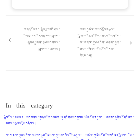
Post
གི་
གནད་དོན་ འབྲི་ལྷག་ཤེས་
གནས་ཚུལ་གསར་སྟོན: རྩ་
འགྲུལ་
ཡོན་དང་རིག་རྩལ་བརྟག་
ཁྲིམས་ཆེན་མོའི་མངའ་འོག་གི་
ལམ།
དཔྱད་གྲུབ་འབྲས་གསལ་
ས་གནས་གཞུང་གི་བཙག་འཐུ་
བསྒྲགས་༢༠༡༦།
ཐེངས་གཉིས་པའི་གོ་རིམ་
གཉིས་པ།
In this category
སྤྱི་ལོ་༢༠༢༡ ས་གནས་གཞུང་གི་བཙག་འཐུ་ཐེངས་གསུམ་པའི་དོན་ལུ་ བཙག་འཐུའི་ཐོ་ཡིག་
མཐའ་དཔྱད་ཕྱིར་སྤེལ།
ས་གནས་གཞུང་གི་བཙག་འཐུ་ཐེངས་གསུམ་པའི་དོན་ལུ་ བཙག་འཐུའི་ཐོ་ཡིག་ཟིན་བྲིས་ མི་