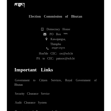
ཁ་གྱང་།
Election Commission of Bhutan
Democracy House
PO Box 2008
Kawajangsa,
Thimphu
02334851/52
Hon'ble CEC: cec@ecb.bt
PA to CEC: patocec@ecb.bt
Important Links
Government to Citizen Services, Royal Government of
Bhutan
Security Clearance Service
Audit Clearance System
Department of Revenue and Customs