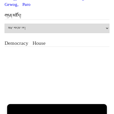
Gewog, Paro
གཏན་མཛོད།
གཏན་
མཛོད།
Democracy House