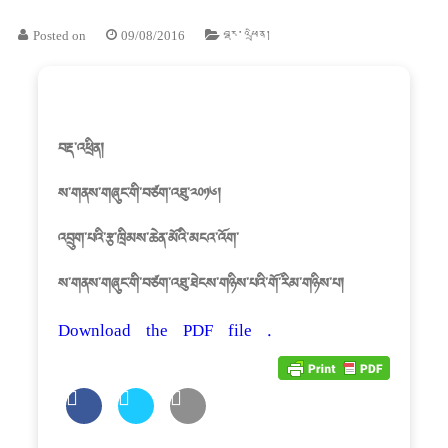
Posted on
09/08/2016
བརྡ་འཕྲིན།
བརྡ་འཕྲིན།
ས་གནས་གཞུང་གི་བཙག་འཐུ་༢༠༡༦།
འབྲུག་པའི་རྩ་ཁྲིམས་ཆེན་མོའི་མངའ་འོག་
ས་གནས་གཞུང་གི་བཙག་འཐུ་ཐེངས་གཉིས་པའི་གོ་རིམ་གཉིས་པ།
Download the PDF file .