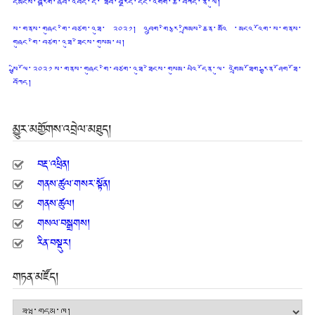
དམངས་བརྟག་ཞིབ་འབད་དེ་ ཐོབ་བརྗོད་དང་འགག་ཆ་བཀོད་ནི་ལུ།
ས་གནས་གཞུང་གི་བཙག་འཐུ་ ༢༠༢༡། འབྲུག་གི་རྩ་ཁྲིམས་ཆེན་མའིོ ་མངའ་འོག་ས་གནས་
གཞུང་གི་བཙག་འཐུ་ཐེངས་གསུམ་པ།
སྤྱི་ལོ་༢༠༢༡ ས་གནས་གཞུང་གི་བཙག་འཐུ་ཐེངས་གསུམ་པའི་དོན་ལུ་ འགྲེམ་ཐོག་རྒྱན་ཤོག་ཐོ་
བཀོད།
མྱུར་མགྱོགས་འབྲེལ་མཐུད།
བརྡ་འཕྲིན།
གནས་ཚུལ་གསར་སྟོན།
གནས་ཚུལ།
གསལ་བསྒྲགས།
རིན་བསྡུར།
གཏན་མཛོད།
གཏན་