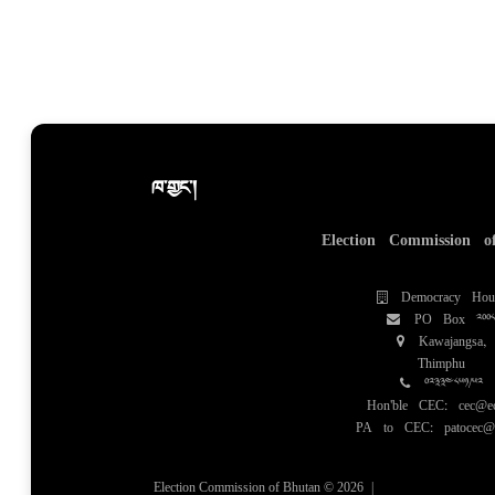
ཁ་གྱང་།
Election Commission o
Democracy Hou
PO Box 200
Kawajangsa,
Thimphu
02334851/52
Hon'ble CEC: cec@ec
PA to CEC: patocec@e
Election Commission of Bhutan © 2026
|