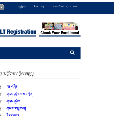
English
རྫོང་ཁ།
འཆར་ཤོག་དཀར་ཆག
ྱུར་མགྱོགས་འབྲེལ་མཐུད།
བརྡ་འཕྲིན།
གནས་ཚུལ་གསར་སྟོན།
གནས་ཚུལ།
གསལ་བསྒྲགས།
རིན་བསྡུར།