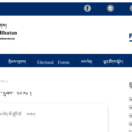
d Referendums
ཁྲིམས་ལུགས།
Electoral Forms
ཕབ་ལེན།
ལྷན་ཚོགས་སྐོར།
༢༠༡༦ །
མ
ུབ་འབྲས་ ༢༠༡༦ །
ལ༌ཡོད༌མི༌ཚུའི༌ཐོ༌ ༢༠༡༦།