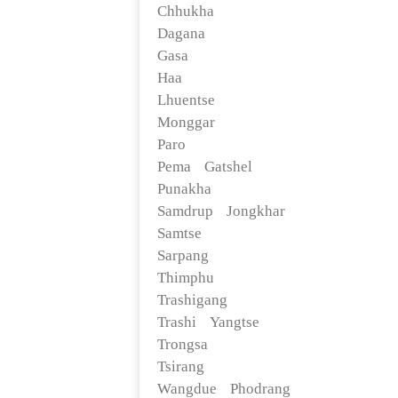
Chhukha
Dagana
Gasa
Haa
Lhuentse
Monggar
Paro
Pema Gatshel
Punakha
Samdrup Jongkhar
Samtse
Sarpang
Thimphu
Trashigang
Trashi Yangtse
Trongsa
Tsirang
Wangdue Phodrang