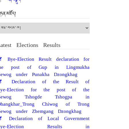
ཏན་མཛོད།
ཏན་
ཛོད།
atest Elections Results
Bye-Election Result declaration for
the post of Gup in Lingmukha
ewog under Punakha Dzongkhag
Declaration of the Result of
Bye-Election for the post of the
Gewog Tshogde Tshogpa in
Dhangkhar_Trong Chiwog of Trong
ewog under Zhemgang Dzongkhag
Declaration of Local Government
Bye-Election Results in