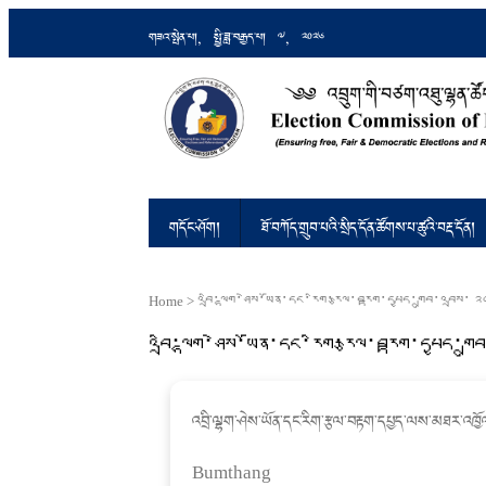
གཟའ་སྤེན་པ།, སྤྱི་ཟླ་བརྒྱད་པ། 7, 2026
འབྲུག་གི་བཙག་འཐུ་ལྷན་ཚོགས།
Ensuring Free and Fair Elections an
གདོང་ཤོག།
ཐོ་བཀོད་གྲུབ་པའི་སྲིད་དོན་ཚོགས་པ་ཚུའི་བརྡ་དོན།
Home
>
འབྲི་ལྷག་ཤེས་ཡོན་དང་རིག་རྩལ་བརྟག་དཔྱད་གྲུབ་འབྲས་ 
འབྲི་ལྷག་ཤེས་ཡོན་དང་རིག་རྩལ་བརྟག་དཔྱད་གྲ
འབྲི་ལྷག་ཤེས་ཡོན་དང་རིག་རྩལ་བརྟག༌དཔྱད༌ལས༌མཐར༌འཁྱོ
Bumthang