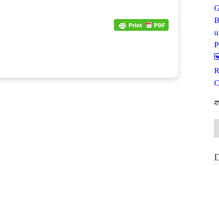
G
P
R
C
ག
ག
མ