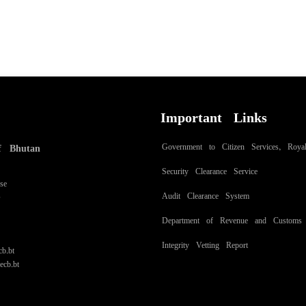
Important Links
Government to Citizen Services, Roy
f Bhutan
Security Clearance Service
se
Audit Clearance System
8
Department of Revenue and Customs
Integrity Vetting Report
b.bt
cb.bt