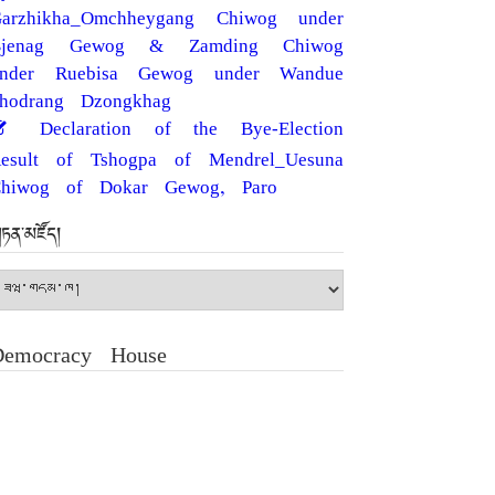
arzhikha_Omchheygang Chiwog under
Bjenag Gewog & Zamding Chiwog
under Ruebisa Gewog under Wandue
hodrang Dzongkhag
Declaration of the Bye-Election
esult of Tshogpa of Mendrel_Uesuna
hiwog of Dokar Gewog, Paro
ཏན་མཛོད།
ཏན་
ཛོད།
Democracy House