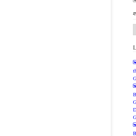
ག
ག
མ
L
G
G