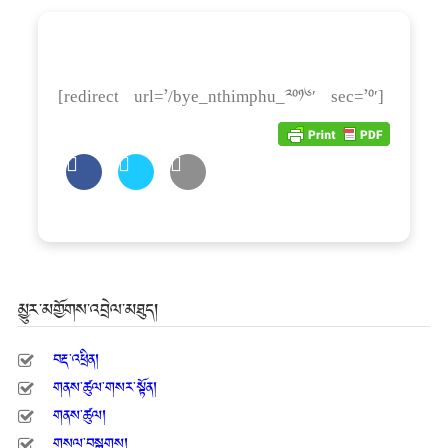
[redirect url=’/bye_nthimphu_2016′ sec=’0′]
མྱུར་མགྱོགས་འབྲེལ་མཐུད།
བརྡ་འཕྲིན།
གནས་ཚུལ་གསར་སྟོན།
གནས་ཚུལ།
གསལ་བསྒྲགས།