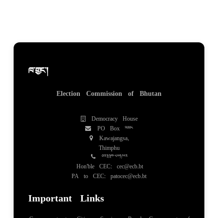
ཁ་གྱང་།
Election Commission of Bhutan
Democracy House
PO Box 2008
Kawajangsa,
Thimphu
02334851/52
Hon'ble CEC: cec@ecb.bt
PA to CEC: patocec@ecb.bt
Important Links
Government to Citizen Services, Royal Government of